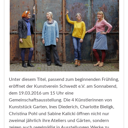
Unter diesem Titel, passend zum beginnenden Frühling,
eröffnet der Kunstverein Schwedt e.V. am Sonnabend,
dem 19.03.2016 um 15 Uhr eine
Gemeinschaftsausstellung. Die 4 Künstlerinnen von
Kunststück Garten, Ines Diederich, Charlotte Bieligk,
Christina Pohl und Sabine Kalicki öffnen nicht nur
zweimal jährlich ihre Ateliers und Gärten, sondern
zeigen auch regelmäßig in Ausstellungen Werke zu