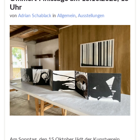
Uhr
von
Adrian Schablack
in
Allgemein
,
Ausstellungen
Am Sonntag, den 15.Oktober lädt der Kunstverein