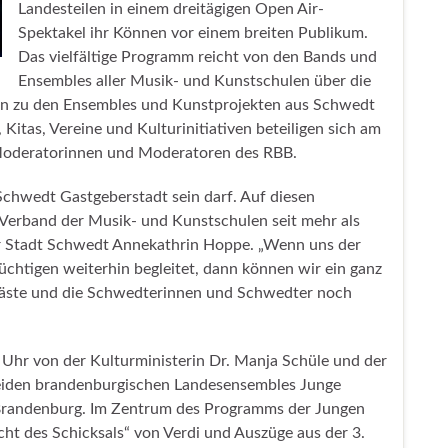
Landesteilen in einem dreitägigen Open Air-
Spektakel ihr Können vor einem breiten Publikum.
Das vielfältige Programm reicht von den Bands und
Ensembles aller Musik- und Kunstschulen über die
in zu den Ensembles und Kunstprojekten aus Schwedt
 Kitas, Vereine und Kulturinitiativen beteiligen sich am
Moderatorinnen und Moderatoren des RBB.
 Schwedt Gastgeberstadt sein darf. Auf diesen
erband der Musik- und Kunstschulen seit mehr als
der Stadt Schwedt Annekathrin Hoppe. „Wenn uns der
üchtigen weiterhin begleitet, dann können wir ein ganz
Gäste und die Schwedterinnen und Schwedter noch
0 Uhr von der Kulturministerin Dr. Manja Schüle und der
eiden brandenburgischen Landesensembles Junge
Brandenburg. Im Zentrum des Programms der Jungen
ht des Schicksals“ von Verdi und Auszüge aus der 3.