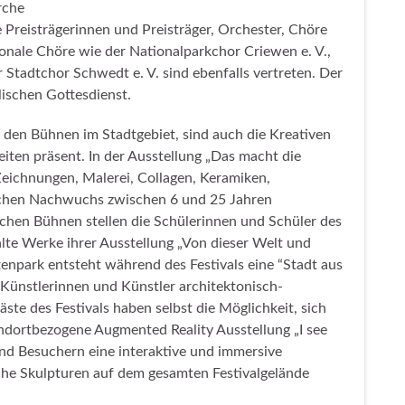
rche
 Preisträgerinnen und Preisträger, Orchester, Chöre
nale Chöre wie der Nationalparkchor Criewen e. V.,
 Stadtchor Schwedt e. V. sind ebenfalls vertreten. Der
lischen Gottesdienst.
 den Bühnen im Stadtgebiet, sind auch die Kreativen
iten präsent. In der Ausstellung „Das macht die
Zeichnungen, Malerei, Collagen, Keramiken,
ischen Nachwuchs zwischen 6 und 25 Jahren
chen Bühnen stellen die Schülerinnen und Schüler des
te Werke ihrer Ausstellung „Von dieser Welt und
npark entsteht während des Festivals eine “Stadt aus
Künstlerinnen und Künstler architektonisch-
ste des Festivals haben selbst die Möglichkeit, sich
andortbezogene Augmented Reality Ausstellung „I see
d Besuchern eine interaktive und immersive
sche Skulpturen auf dem gesamten Festivalgelände