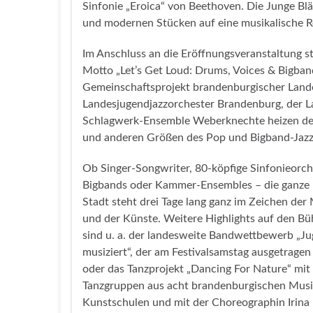
Sinfonie „Eroica“ von Beethoven. Die Junge Bl
und modernen Stücken auf eine musikalische Re
Im Anschluss an die Eröffnungsveranstaltung 
Motto „Let’s Get Loud: Drums, Voices & Bigband
Gemeinschaftsprojekt brandenburgischer Land
Landesjugendjazzorchester Brandenburg, der 
Schlagwerk-Ensemble Weberknechte heizen dem
und anderen Größen des Pop und Bigband-Jazz 
Ob Singer-Songwriter, 80-köpfige Sinfonieorch
Bigbands oder Kammer-Ensembles – die ganze
Stadt steht drei Tage lang ganz im Zeichen der
und der Künste. Weitere Highlights auf den B
sind u. a. der landesweite Bandwettbewerb „J
musiziert“, der am Festivalsamstag ausgetragen
oder das Tanzprojekt „Dancing For Nature“ mit
Tanzgruppen aus acht brandenburgischen Musi
Kunstschulen und mit der Choreographin Irina 