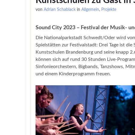
Kunstschulen zu Gast i
von
Adrian Schablack
in
Allgemein
,
Projekte
Sound City 2023 – Festival der Musik- u
Die Nationalparkstadt Schwedt/Oder wird vom 1
Spielstätten zur Festivalstadt: Drei Tage ist di
Kunstschulen Brandenburg und seine knapp 2.
können sich auf rund 30 Stunden Live-Program
Sinfonieorchestern, Bigbands, Tanzshows, Mit
und einem Kinderprogramm freuen.