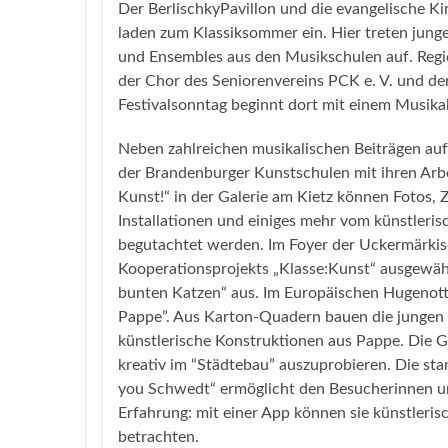
Der BerlischkyPavillon und die evangelische Ki
laden zum Klassiksommer ein. Hier treten junge
und Ensembles aus den Musikschulen auf. Regio
der Chor des Seniorenvereins PCK e. V. und der
Festivalsonntag beginnt dort mit einem Musika
Neben zahlreichen musikalischen Beiträgen auf
der Brandenburger Kunstschulen mit ihren Arbe
Kunst!“ in der Galerie am Kietz können Fotos, 
Installationen und einiges mehr vom künstler
begutachtet werden. Im Foyer der Uckermärkis
Kooperationsprojekts „Klasse:Kunst“ ausgewähl
bunten Katzen“ aus. Im Europäischen Hugenotte
Pappe”. Aus Karton-Quadern bauen die jungen 
künstlerische Konstruktionen aus Pappe. Die Gä
kreativ im “Städtebau” auszuprobieren. Die st
you Schwedt“ ermöglicht den Besucherinnen un
Erfahrung: mit einer App können sie künstleri
betrachten.