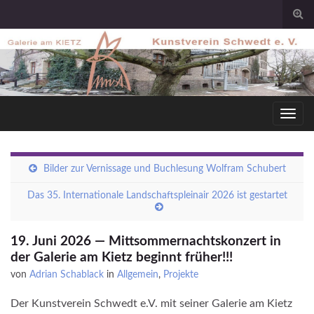
Togg
sear
for
Toggl
navig
Bilder zur Vernissage und Buchlesung Wolfram Schubert
Das 35. Internationale Landschaftspleinair 2026 ist gestartet
19. Juni 2026 — Mittsommernachtskonzert in
der Galerie am Kietz beginnt früher!!!
von
Adrian Schablack
in
Allgemein
,
Projekte
Der Kunstverein Schwedt e.V. mit seiner Galerie am Kietz