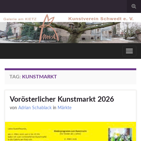
Togg
sear
for
Toggl
navig
TAG:
KUNSTMARKT
Vorösterlicher Kunstmarkt 2026
von
Adrian Schablack
in
Märkte