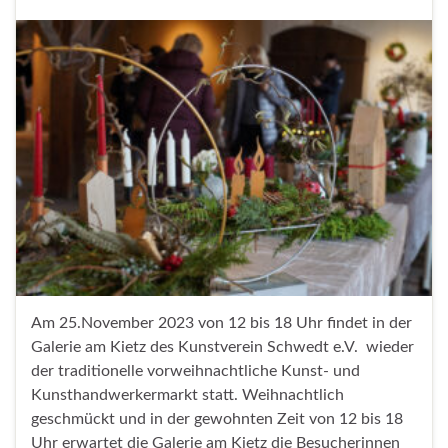
Am 25.November 2023 von 12 bis 18 Uhr findet in der
Galerie am Kietz des Kunstverein Schwedt e.V. wieder
der traditionelle vorweihnachtliche Kunst- und
Kunsthandwerkermarkt statt. Weihnachtlich
geschmückt und in der gewohnten Zeit von 12 bis 18
Uhr erwartet die Galerie am Kietz die Besucherinnen