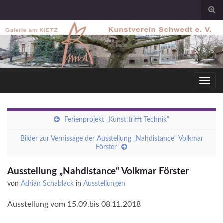
Togg
sear
for
Toggl
navig
Ferienprojekt „Kunst trifft Technik“
Bilder zur Vernissage der Ausstellung „Nahdistance“ Volkmar
Förster
Ausstellung „Nahdistance“ Volkmar Förster
von
Adrian Schablack
in
Ausstellungen
Ausstellung vom 15.09.bis 08.11.2018