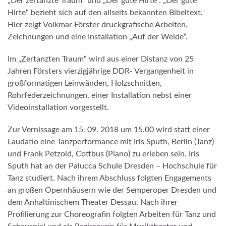
„Der zertanzte Traum“ und „Der gute Hirte“. „Der gute
Hirte“ bezieht sich auf den allseits bekannten Bibeltext.
Hier zeigt Volkmar Förster druckgrafische Arbeiten,
Zeichnungen und eine Installation „Auf der Weide“.
Im „Zertanzten Traum“ wird aus einer Distanz von 25
Jahren Försters vierzigjährige DDR- Vergangenheit in
großformatigen Leinwänden, Holzschnitten,
Rohrfederzeichnungen, einer Installation nebst einer
Videoinstallation vorgestellt.
Zur Vernissage am 15. 09. 2018 um 15.00 wird statt einer
Laudatio eine Tanzperformance mit Iris Sputh, Berlin (Tanz)
und Frank Petzold, Cottbus (Piano) zu erleben sein. Iris
Sputh hat an der Palucca Schule Dresden – Hochschule für
Tanz studiert. Nach ihrem Abschluss folgten Engagements
an großen Opernhäusern wie der Semperoper Dresden und
dem Anhaltinischem Theater Dessau. Nach ihrer
Profilierung zur Choreografin folgten Arbeiten für Tanz und