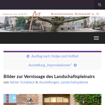
Togg
sear
for
Toggl
navig
Ausflug nach Stolpe und Hoffest
Ausstellung „Improvisationen“
Bilder zur Vernissage des Landschaftspleinairs
von
Adrian Schablack
in
Ausstellungen
,
Landschaftspleinair