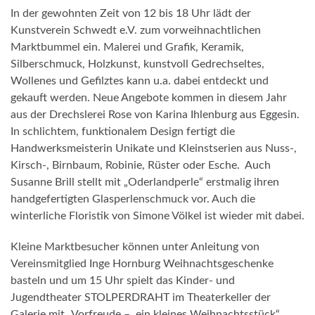
In der gewohnten Zeit von 12 bis 18 Uhr lädt der
Kunstverein Schwedt e.V. zum vorweihnachtlichen
Marktbummel ein. Malerei und Grafik, Keramik,
Silberschmuck, Holzkunst, kunstvoll Gedrechseltes,
Wollenes und Gefilztes kann u.a. dabei entdeckt und
gekauft werden. Neue Angebote kommen in diesem Jahr
aus der Drechslerei Rose von Karina Ihlenburg aus Eggesin.
In schlichtem, funktionalem Design fertigt die
Handwerksmeisterin Unikate und Kleinstserien aus Nuss-,
Kirsch-, Birnbaum, Robinie, Rüster oder Esche. Auch
Susanne Brill stellt mit „Oderlandperle“ erstmalig ihren
handgefertigten Glasperlenschmuck vor. Auch die
winterliche Floristik von Simone Völkel ist wieder mit dabei.
Kleine Marktbesucher können unter Anleitung von
Vereinsmitglied Inge Hornburg Weihnachtsgeschenke
basteln und um 15 Uhr spielt das Kinder- und
Jugendtheater STOLPERDRAHT im Theaterkeller der
Galerie mit „Vorfreude – ein kleines Weihnachtsstück“.