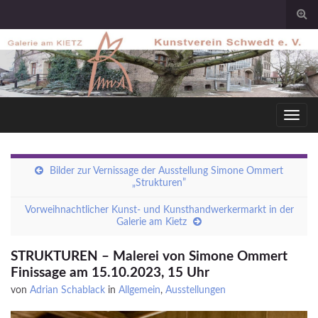
Togg
sear
for
Toggl
navig
Bilder zur Vernissage der Ausstellung Simone Ommert
„Strukturen”
Vorweihnachtlicher Kunst- und Kunsthandwerkermarkt in der
Galerie am Kietz
STRUKTUREN – Malerei von Simone Ommert
Finissage am 15.10.2023, 15 Uhr
von
Adrian Schablack
in
Allgemein
,
Ausstellungen