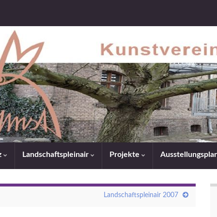
z
Landschaftspleinair
Projekte
Ausstellungspl
Landschaftspleinair 2007