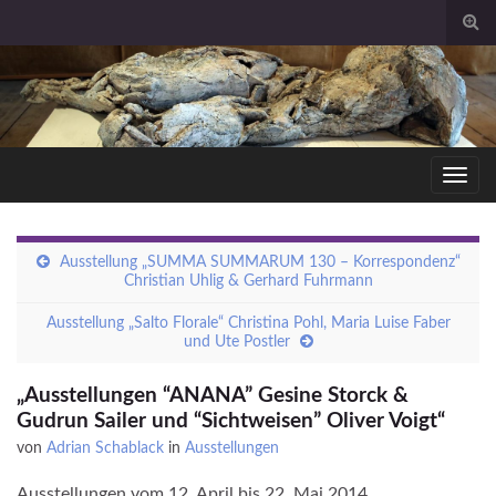
Togg
sear
for
Toggl
navig
Ausstellung „SUMMA SUMMARUM 130 – Korrespondenz“
Christian Uhlig & Gerhard Fuhrmann
Ausstellung „Salto Florale“ Christina Pohl, Maria Luise Faber
und Ute Postler
„Ausstellungen “ANANA” Gesine Storck &
Gudrun Sailer und “Sichtweisen” Oliver Voigt“
von
Adrian Schablack
in
Ausstellungen
Ausstellungen vom 12. April bis 22. Mai 2014