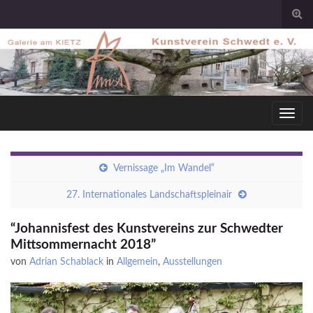
Togg
sear
for
Toggl
navig
Vernissage „Im Wandel“
27. Internationales Landschaftspleinair
“Johannisfest des Kunstvereins zur Schwedter
Mittsommernacht 2018”
von
Adrian Schablack
in
Allgemein
,
Ausstellungen