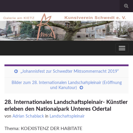
Togg
sear
for
Toggl
navig
„Johannisfest zur Schwedter Mittsommernacht 2019“
Bilder zum 28. Internationalen Landschaftpleinair (Eröffnung
und Kanutour)
28. Internationales Landschaftspleinair- Künstler
erleben den Nationalpark Unteres Odertal
von
Adrian Schablack
in
Landschaftspleinair
Thema: KOEXISTENZ DER HABITATE