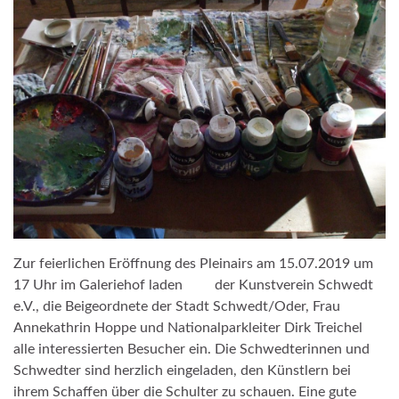
Zur feierlichen Eröffnung des Pleinairs am 15.07.2019 um
17 Uhr im Galeriehof laden der Kunstverein Schwedt
e.V., die Beigeordnete der Stadt Schwedt/Oder, Frau
Annekathrin Hoppe und Nationalparkleiter Dirk Treichel
alle interessierten Besucher ein. Die Schwedterinnen und
Schwedter sind herzlich eingeladen, den Künstlern bei
ihrem Schaffen über die Schulter zu schauen. Eine gute