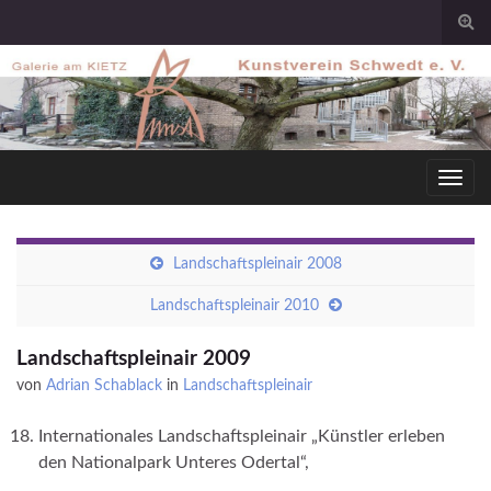
Togg
sear
for
Toggl
navig
Landschaftspleinair 2008
Landschaftspleinair 2010
Landschaftspleinair 2009
von
Adrian Schablack
in
Landschaftspleinair
Internationales Landschaftspleinair „Künstler erleben
den Nationalpark Unteres Odertal“,