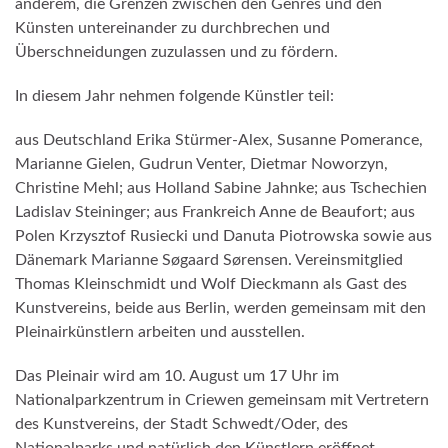
anderem, die Grenzen zwischen den Genres und den
Künsten untereinander zu durchbrechen und
Überschneidungen zuzulassen und zu fördern.
In diesem Jahr nehmen folgende Künstler teil:
aus Deutschland Erika Stürmer-Alex, Susanne Pomerance,
Marianne Gielen, Gudrun Venter, Dietmar Noworzyn,
Christine Mehl; aus Holland Sabine Jahnke; aus Tschechien
Ladislav Steininger; aus Frankreich Anne de Beaufort; aus
Polen Krzysztof Rusiecki und Danuta Piotrowska sowie aus
Dänemark Marianne Søgaard Sørensen. Vereinsmitglied
Thomas Kleinschmidt und Wolf Dieckmann als Gast des
Kunstvereins, beide aus Berlin, werden gemeinsam mit den
Pleinairkünstlern arbeiten und ausstellen.
Das Pleinair wird am 10. August um 17 Uhr im
Nationalparkzentrum in Criewen gemeinsam mit Vertretern
des Kunstvereins, der Stadt Schwedt/Oder, des
Nationalparks und natürlich den Künstlern eröffnet.