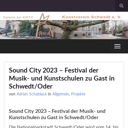
Togg
sear
for
Toggl
navig
Sound City 2023 – Festival der
Musik- und Kunstschulen zu Gast in
Schwedt/Oder
von
Adrian Schablack
in
Allgemein
,
Projekte
Sound City 2023 – Festival der Musik- und
Kunstschulen zu Gast in Schwedt/Oder
Die Nationalparkstadt Schwedt/Oder wird vom 14. bis