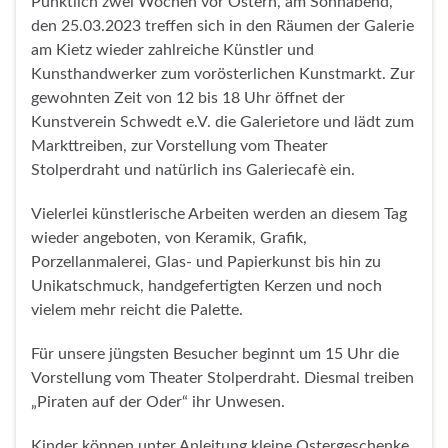
Pünktlich zwei Wochen vor Ostern, am Sonnabend,
den 25.03.2023 treffen sich in den Räumen der Galerie
am Kietz wieder zahlreiche Künstler und
Kunsthandwerker zum vorösterlichen Kunstmarkt. Zur
gewohnten Zeit von 12 bis 18 Uhr öffnet der
Kunstverein Schwedt e.V. die Galerietore und lädt zum
Markttreiben, zur Vorstellung vom Theater
Stolperdraht und natürlich ins Galeriecafè ein.
Vielerlei künstlerische Arbeiten werden an diesem Tag
wieder angeboten, von Keramik, Grafik,
Porzellanmalerei, Glas- und Papierkunst bis hin zu
Unikatschmuck, handgefertigten Kerzen und noch
vielem mehr reicht die Palette.
Für unsere jüngsten Besucher beginnt um 15 Uhr die
Vorstellung vom Theater Stolperdraht. Diesmal treiben
„Piraten auf der Oder“ ihr Unwesen.
Kinder können unter Anleitung kleine Ostergeschenke