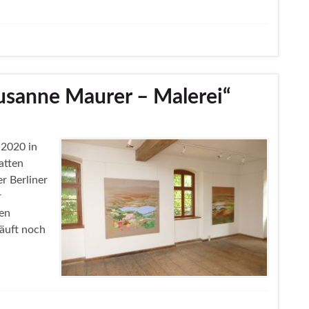
Susanne Maurer – Malerei“
.2020 in
atten
r Berliner
r
en
äuft noch