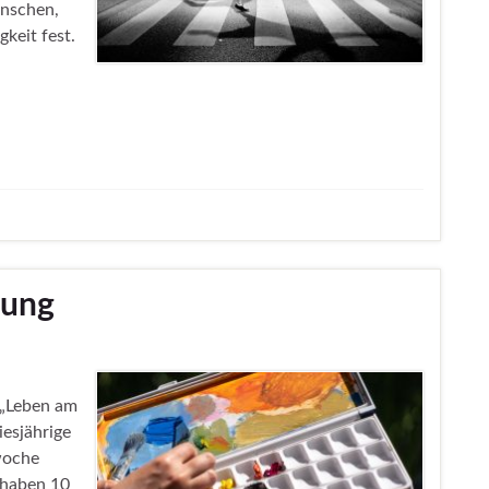
enschen,
keit fest.
lung
g „Leben am
iesjährige
swoche
 haben 10