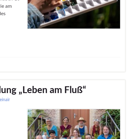
rie am
des
ellung „Leben am Fluß“
einair