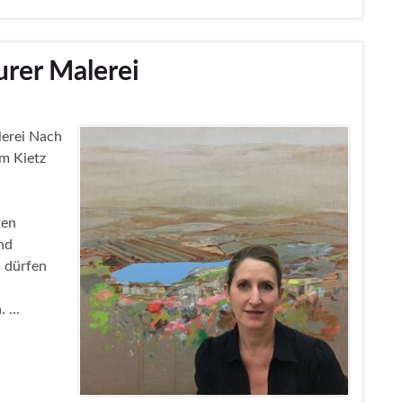
rer Malerei
erei Nach
am Kietz
ten
nd
 dürfen
.
. …