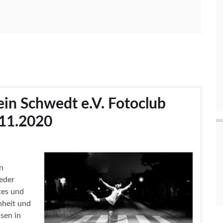
ein Schwedt e.V. Fotoclub
.11.2020
n
eder
tes und
nheit und
isen in