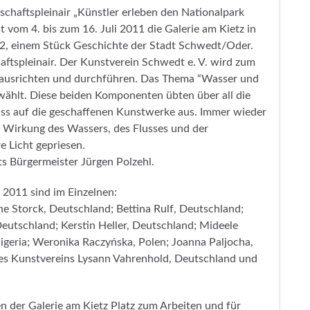
schaftspleinair „Künstler erleben den Nationalpark
t vom 4. bis zum 16. Juli 2011 die Galerie am Kietz in
 2, einem Stück Geschichte der Stadt Schwedt/Oder.
haftspleinair. Der Kunstverein Schwedt e. V. wird zum
t ausrichten und durchführen. Das Thema “Wasser und
ewählt. Diese beiden Komponenten übten über all die
luss auf die geschaffenen Kunstwerke aus. Immer wieder
e Wirkung des Wassers, des Flusses und der
 Licht gepriesen.
ts Bürgermeister Jürgen Polzehl.
 2011 sind im Einzelnen:
ne Storck, Deutschland; Bettina Rulf, Deutschland;
utschland; Kerstin Heller, Deutschland; Mideele
geria; Weronika Raczyńska, Polen; Joanna Paljocha,
des Kunstvereins Lysann Vahrenhold, Deutschland und
n der Galerie am Kietz Platz zum Arbeiten und für